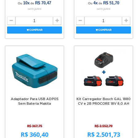
10x
R$ 70,47
4x
R$ 51,70
Ou
de
Ou
de
sem juros
sem juros
COMPRAR
COMPRAR
Adaptador Para USB ADP05
Kit Carregador Bosch GAL 1880
Sem Bateria Makita
CV e 2B PROCORE 18V 8,0 AH
R$ 367,75
R$ 2.552,79
R$ 360,40
R$ 2.501,73