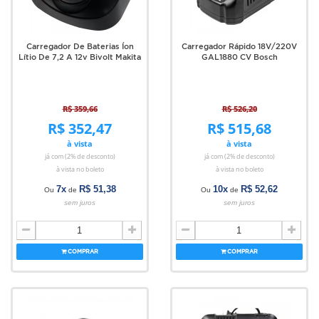
Carregador De Baterias Íon
Carregador Rápido 18V/220V
Lítio De 7,2 A 12v Bivolt Makita
GAL1880 CV Bosch
R$ 359,66
R$ 526,20
R$ 352,47
R$ 515,68
à vista
à vista
já com (2% de desconto)
já com (2% de desconto)
à vista no boleto
à vista no boleto
7x
R$ 51,38
10x
R$ 52,62
Ou
de
Ou
de
sem juros
sem juros
COMPRAR
COMPRAR