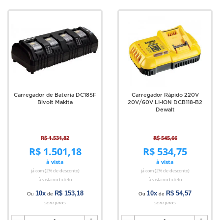
Carregador de Bateria DC18SF
Carregador Rápido 220V
Bivolt Makita
20V/60V LI-ION DCB118-B2
Dewalt
R$ 1.531,82
R$ 545,66
R$ 1.501,18
R$ 534,75
à vista
à vista
já com (2% de desconto)
já com (2% de desconto)
à vista no boleto
à vista no boleto
10x
R$ 153,18
10x
R$ 54,57
Ou
de
Ou
de
sem juros
sem juros