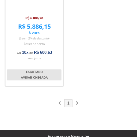
R$ 6.006,28
R$ 5.886,15
à vista
já com (2% de desconto)
à vista no boleto
10x
R$ 600,63
Ou
de
sem juros
ESGOTADO
AVISAR CHEGADA
1
Assine nossa Newsletter