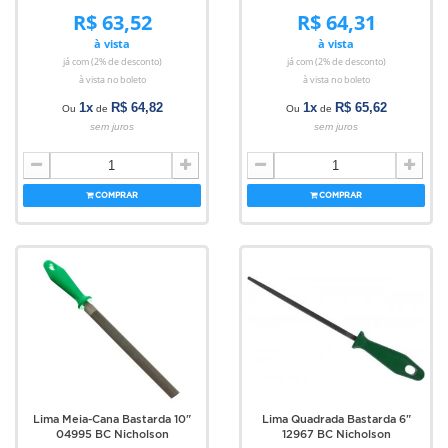
R$ 63,52
R$ 64,31
à vista
à vista
já com (2% de desconto)
já com (2% de desconto)
à vista no boleto
à vista no boleto
1x
R$ 64,82
1x
R$ 65,62
Ou
de
Ou
de
sem juros
sem juros
COMPRAR
COMPRAR
Lima Meia-Cana Bastarda 10"
Lima Quadrada Bastarda 6"
04995 BC Nicholson
12967 BC Nicholson