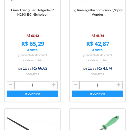
Lima Triangular Delgada 8"
Jg lima agulha com cabo c/6pçs
14290 BC Nicholson
Vonder
R$ 66,62
R$ 43,74
R$ 65,29
R$ 42,87
à vista
à vista
já com (2% de desconto)
já com (2% de desconto)
à vista no boleto
à vista no boleto
1x
R$ 66,62
1x
R$ 43,74
Ou
de
Ou
de
sem juros
sem juros
COMPRAR
COMPRAR