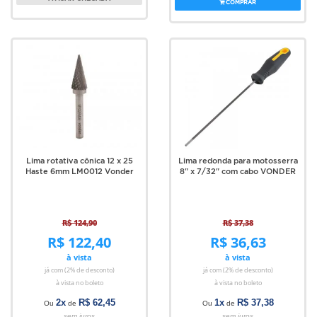
COMPRAR
Lima rotativa cônica 12 x 25
Lima redonda para motosserra
Haste 6mm LM0012 Vonder
8" x 7/32" com cabo VONDER
R$ 124,90
R$ 37,38
R$ 122,40
R$ 36,63
à vista
à vista
já com (2% de desconto)
já com (2% de desconto)
à vista no boleto
à vista no boleto
2x
R$ 62,45
1x
R$ 37,38
Ou
de
Ou
de
sem juros
sem juros