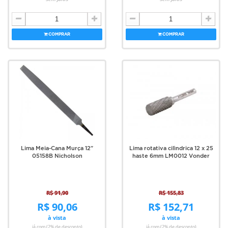
COMPRAR
COMPRAR
Lima Meia-Cana Murça 12"
Lima rotativa cilìndrica 12 x 25
05158B Nicholson
haste 6mm LM0012 Vonder
R$ 91,90
R$ 155,83
R$ 90,06
R$ 152,71
à vista
à vista
já com (2% de desconto)
já com (2% de desconto)