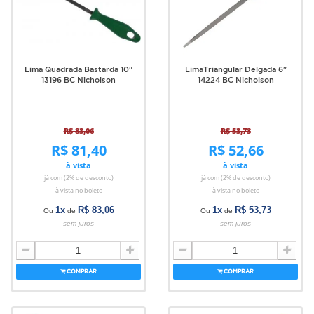
Lima Quadrada Bastarda 10"
LimaTriangular Delgada 6"
13196 BC Nicholson
14224 BC Nicholson
R$ 83,06
R$ 53,73
R$ 81,40
R$ 52,66
à vista
à vista
já com (2% de desconto)
já com (2% de desconto)
à vista no boleto
à vista no boleto
1x
R$ 83,06
1x
R$ 53,73
Ou
de
Ou
de
sem juros
sem juros
COMPRAR
COMPRAR