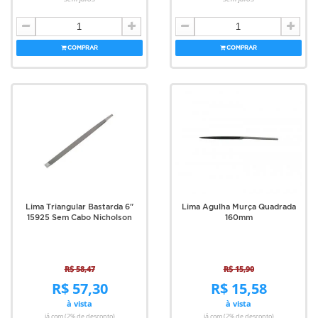
COMPRAR
COMPRAR
Lima Triangular Bastarda 6"
Lima Agulha Murça Quadrada
15925 Sem Cabo Nicholson
160mm
R$ 58,47
R$ 15,90
R$ 57,30
R$ 15,58
à vista
à vista
já com (2% de desconto)
já com (2% de desconto)