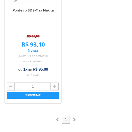
Ponteiro SDS-Max Makita
R$ 95,00
R$ 93,10
à vista
já com (2% de desconto)
à vista no boleto
1x
R$ 95,00
Ou
de
sem juros
COMPRAR
1