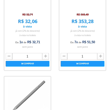
R$ 32,71
R$ 360,49
R$ 32,06
R$ 353,28
à vista
à vista
já com (2% de desconto)
já com (2% de desconto)
à vista no boleto
à vista no boleto
1x
R$ 32,71
7x
R$ 51,50
Ou
de
Ou
de
sem juros
sem juros
COMPRAR
COMPRAR