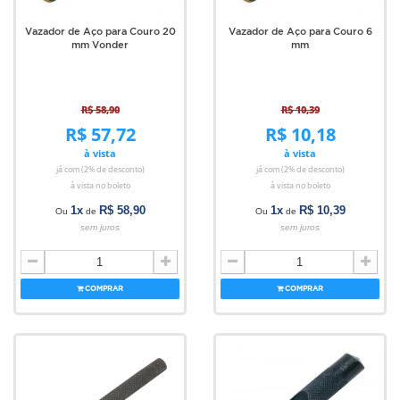
Vazador de Aço para Couro 20
Vazador de Aço para Couro 6
mm Vonder
mm
R$ 58,90
R$ 10,39
R$ 57,72
R$ 10,18
à vista
à vista
já com (2% de desconto)
já com (2% de desconto)
à vista no boleto
à vista no boleto
1x
R$ 58,90
1x
R$ 10,39
Ou
de
Ou
de
sem juros
sem juros
COMPRAR
COMPRAR