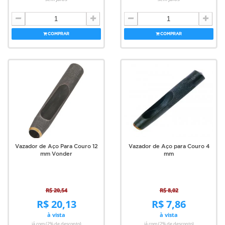
COMPRAR
COMPRAR
Vazador de Aço Para Couro 12
Vazador de Aço para Couro 4
mm Vonder
mm
R$ 20,54
R$ 8,02
R$ 20,13
R$ 7,86
à vista
à vista
já com (2% de desconto)
já com (2% de desconto)