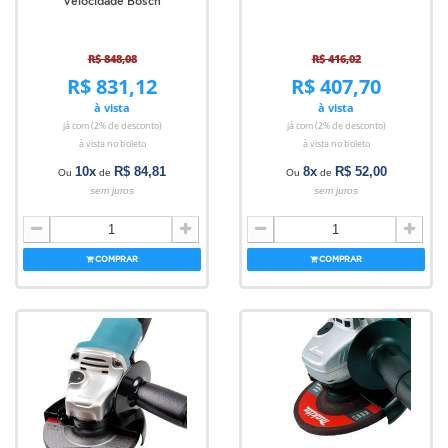
Velocidade Bosch
R$ 848,08
R$ 416,02
R$ 831,12
R$ 407,70
à vista
à vista
já com (2% de desconto)
já com (2% de desconto)
à vista no boleto
à vista no boleto
10x
R$ 84,81
8x
R$ 52,00
Ou
de
Ou
de
sem juros
sem juros
COMPRAR
COMPRAR