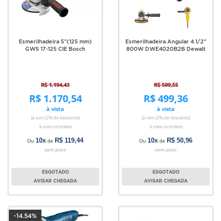
Esmerilhadeira 5"(125 mm)
Esmerilhadeira Angular 4.1/2"
GWS 17-125 CIE Bosch
800W DWE4020B2B Dewalt
R$ 1.194,43
R$ 509,55
R$ 1.170,54
R$ 499,36
à vista
à vista
já com (2% de desconto)
já com (2% de desconto)
à vista no boleto
à vista no boleto
10x
R$ 119,44
10x
R$ 50,96
Ou
de
Ou
de
sem juros
sem juros
ESGOTADO
ESGOTADO
AVISAR CHEGADA
AVISAR CHEGADA
-14.54%