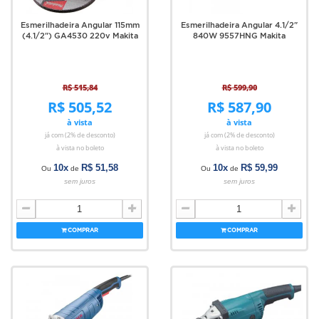
Esmerilhadeira Angular 115mm
Esmerilhadeira Angular 4.1/2"
(4.1/2") GA4530 220v Makita
840W 9557HNG Makita
R$ 515,84
R$ 599,90
R$ 505,52
R$ 587,90
à vista
à vista
já com (2% de desconto)
já com (2% de desconto)
à vista no boleto
à vista no boleto
10x
R$ 51,58
10x
R$ 59,99
Ou
de
Ou
de
sem juros
sem juros
COMPRAR
COMPRAR