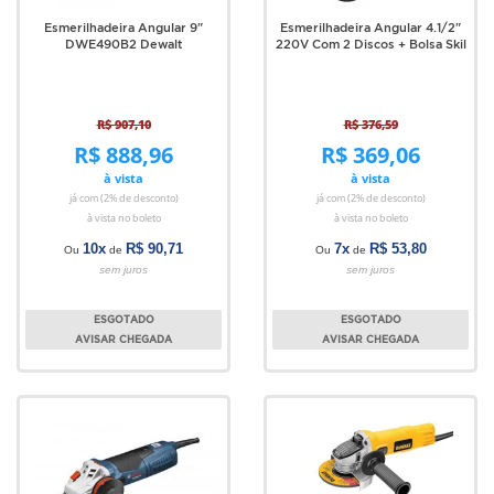
Esmerilhadeira Angular 9"
Esmerilhadeira Angular 4.1/2"
DWE490B2 Dewalt
220V Com 2 Discos + Bolsa Skil
R$ 907,10
R$ 376,59
R$ 888,96
R$ 369,06
à vista
à vista
já com (2% de desconto)
já com (2% de desconto)
à vista no boleto
à vista no boleto
10x
R$ 90,71
7x
R$ 53,80
Ou
de
Ou
de
sem juros
sem juros
ESGOTADO
ESGOTADO
AVISAR CHEGADA
AVISAR CHEGADA