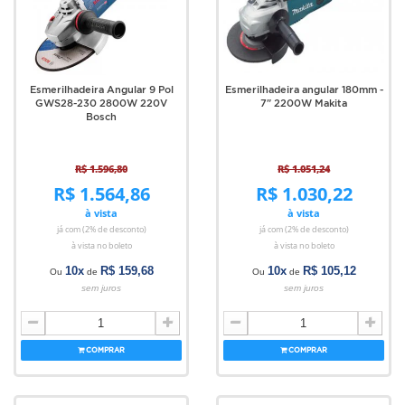
Esmerilhadeira Angular 9 Pol
Esmerilhadeira angular 180mm -
GWS28-230 2800W 220V
7" 2200W Makita
Bosch
R$ 1.596,80
R$ 1.051,24
R$ 1.564,86
R$ 1.030,22
à vista
à vista
já com (2% de desconto)
já com (2% de desconto)
à vista no boleto
à vista no boleto
10x
R$ 159,68
10x
R$ 105,12
Ou
de
Ou
de
sem juros
sem juros
COMPRAR
COMPRAR