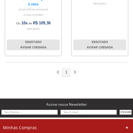
à vista
sem juros
já com (2% de desconto)
à vista no boleto
10x
R$ 109,38
Ou
de
sem juros
ESGOTADO
ESGOTADO
AVISAR CHEGADA
AVISAR CHEGADA
1
Assine nossa Newsletter
ENVIAR
Minhas Compras