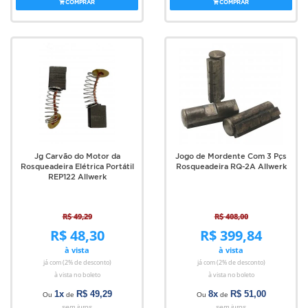
COMPRAR
COMPRAR
Jg Carvão do Motor da
Jogo de Mordente Com 3 Pçs
Rosqueadeira Elétrica Portátil
Rosqueadeira RQ-2A Allwerk
REP122 Allwerk
R$ 49,29
R$ 408,00
R$ 48,30
R$ 399,84
à vista
à vista
já com (2% de desconto)
já com (2% de desconto)
à vista no boleto
à vista no boleto
1x
R$ 49,29
8x
R$ 51,00
Ou
de
Ou
de
sem juros
sem juros