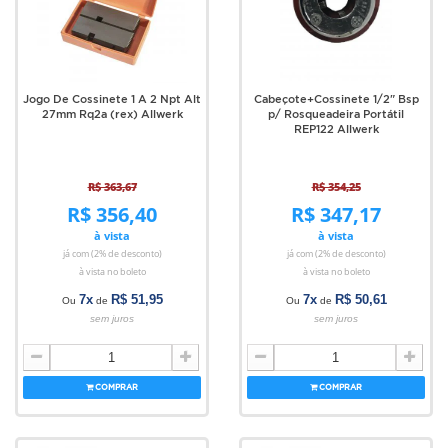
Jogo De Cossinete 1 A 2 Npt Alt
Cabeçote+Cossinete 1/2" Bsp
27mm Rq2a (rex) Allwerk
p/ Rosqueadeira Portátil
REP122 Allwerk
R$ 363,67
R$ 354,25
R$ 356,40
R$ 347,17
à vista
à vista
já com (2% de desconto)
já com (2% de desconto)
à vista no boleto
à vista no boleto
7x
R$ 51,95
7x
R$ 50,61
Ou
de
Ou
de
sem juros
sem juros
COMPRAR
COMPRAR