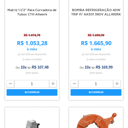
Matriz 1.1/2" Para Curvadora de
BOMBA REFRIGERAÇÃO 40W
Tubos CTH Allwerk
TRIF P/ AK501 380V ALLWERK
R$ 1.074,78
R$ 1.699,90
R$ 1.053,28
R$ 1.665,90
à vista
à vista
já com (2% de desconto)
já com (2% de desconto)
à vista no boleto
à vista no boleto
10x
R$ 107,48
10x
R$ 169,99
Ou
de
Ou
de
sem juros
sem juros
COMPRAR
COMPRAR