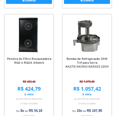
COMPRAR
COMPRAR
Peneira do Filtro Rosqueadeira
Bomba de Refrigeração 35W
RQ2 e RQ2A Allwerk
Trif para Serra
AK275/AK350/AK5023 220V
R$ 433,46
R$ 1.079,00
R$ 424,79
R$ 1.057,42
à vista
à vista
já com (2% de desconto)
já com (2% de desconto)
à vista no boleto
à vista no boleto
8x
R$ 54,18
10x
R$ 107,90
Ou
de
Ou
de
sem juros
sem juros