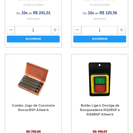
à vista no boleto
à vista no boleto
10x
R$ 241,01
10x
R$ 120,56
Ou
de
Ou
de
sem juros
sem juros
COMPRAR
COMPRAR
Combo Jogo de Cossinete
Botão Liga e Desliga da
Rosca BSP Allwerk
Rosqueadeira RQ2BSP e
RQ4BSP Allwerk
R$ 799,00
R$ 199,97