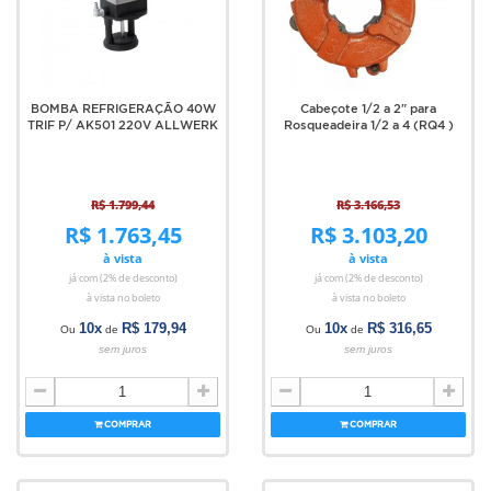
BOMBA REFRIGERAÇÃO 40W
Cabeçote 1/2 a 2" para
TRIF P/ AK501 220V ALLWERK
Rosqueadeira 1/2 a 4 (RQ4 )
R$ 1.799,44
R$ 3.166,53
R$ 1.763,45
R$ 3.103,20
à vista
à vista
já com (2% de desconto)
já com (2% de desconto)
à vista no boleto
à vista no boleto
10x
R$ 179,94
10x
R$ 316,65
Ou
de
Ou
de
sem juros
sem juros
COMPRAR
COMPRAR