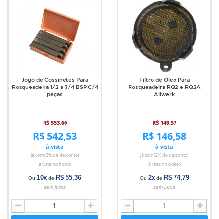
Jogo de Cossinetes Para
Filtro de Óleo Para
Rosqueadeira 1/2 a 3/4 BSP C/4
Rosqueadeira RQ2 e RQ2A
peças
Allwerk
R$ 553,60
R$ 149,57
R$ 542,53
R$ 146,58
à vista
à vista
já com (2% de desconto)
já com (2% de desconto)
à vista no boleto
à vista no boleto
10x
R$ 55,36
2x
R$ 74,79
Ou
de
Ou
de
sem juros
sem juros