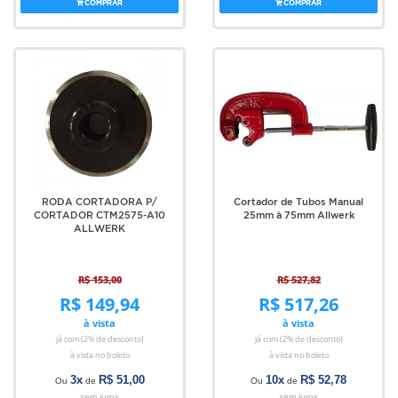
COMPRAR
COMPRAR
RODA CORTADORA P/
Cortador de Tubos Manual
CORTADOR CTM2575-A10
25mm à 75mm Allwerk
ALLWERK
R$ 153,00
R$ 527,82
R$ 149,94
R$ 517,26
à vista
à vista
já com (2% de desconto)
já com (2% de desconto)
à vista no boleto
à vista no boleto
3x
R$ 51,00
10x
R$ 52,78
Ou
de
Ou
de
sem juros
sem juros