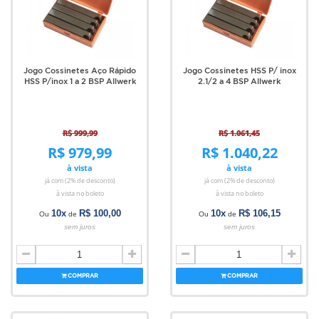
Jogo Cossinetes Aço Rápido
Jogo Cossinetes HSS P/ inox
HSS P/inox 1 a 2 BSP Allwerk
2.1/2 a 4 BSP Allwerk
R$ 999,99
R$ 1.061,45
R$ 979,99
R$ 1.040,22
à vista
à vista
já com (2% de desconto)
já com (2% de desconto)
à vista no boleto
à vista no boleto
10x
R$ 100,00
10x
R$ 106,15
Ou
de
Ou
de
sem juros
sem juros
COMPRAR
COMPRAR