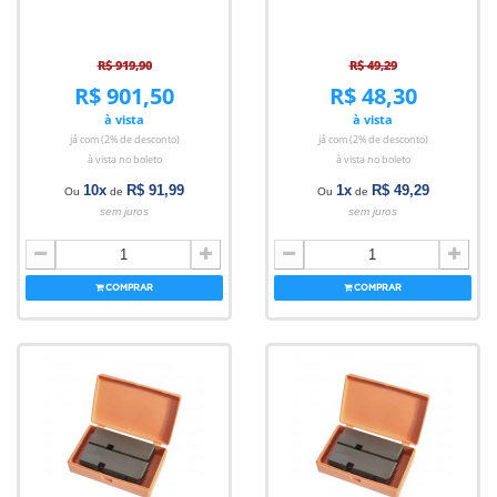
R$ 919,90
R$ 49,29
R$ 901,50
R$ 48,30
à vista
à vista
já com (2% de desconto)
já com (2% de desconto)
à vista no boleto
à vista no boleto
10x
R$ 91,99
1x
R$ 49,29
Ou
de
Ou
de
sem juros
sem juros
COMPRAR
COMPRAR