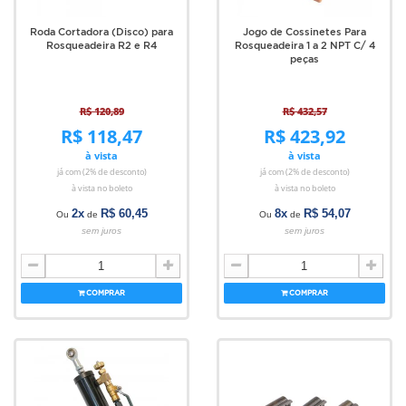
Roda Cortadora (Disco) para
Jogo de Cossinetes Para
Rosqueadeira R2 e R4
Rosqueadeira 1 a 2 NPT C/ 4
peças
R$ 120,89
R$ 432,57
R$ 118,47
R$ 423,92
à vista
à vista
já com (2% de desconto)
já com (2% de desconto)
à vista no boleto
à vista no boleto
2x
R$ 60,45
8x
R$ 54,07
Ou
de
Ou
de
sem juros
sem juros
COMPRAR
COMPRAR