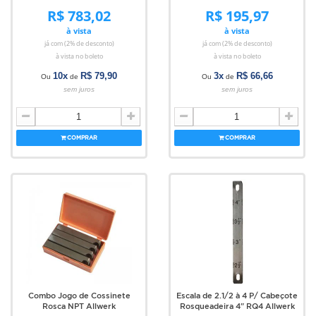
R$ 783,02
R$ 195,97
à vista
à vista
já com (2% de desconto)
já com (2% de desconto)
à vista no boleto
à vista no boleto
10x
R$ 79,90
3x
R$ 66,66
Ou
de
Ou
de
sem juros
sem juros
COMPRAR
COMPRAR
Combo Jogo de Cossinete
Escala de 2.1/2 à 4 P/ Cabeçote
Rosca NPT Allwerk
Rosqueadeira 4" RQ4 Allwerk