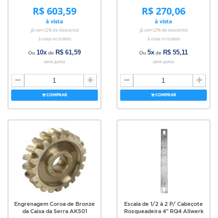
R$ 603,59
R$ 270,06
à vista
à vista
já com (2% de desconto)
já com (2% de desconto)
à vista no boleto
à vista no boleto
10x
R$ 61,59
5x
R$ 55,11
Ou
de
Ou
de
sem juros
sem juros
COMPRAR
COMPRAR
Engrenagem Coroa de Bronze
Escala de 1/2 à 2 P/ Cabeçote
da Caixa da Serra AK501
Rosqueadeira 4" RQ4 Allwerk