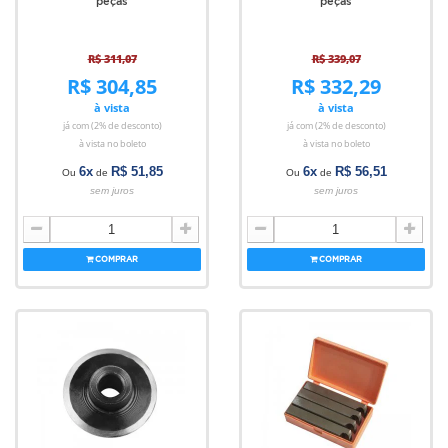
peças
peças
R$ 311,07
R$ 339,07
R$ 304,85
R$ 332,29
à vista
à vista
já com (2% de desconto)
já com (2% de desconto)
à vista no boleto
à vista no boleto
6x
R$ 51,85
6x
R$ 56,51
Ou
de
Ou
de
sem juros
sem juros
COMPRAR
COMPRAR