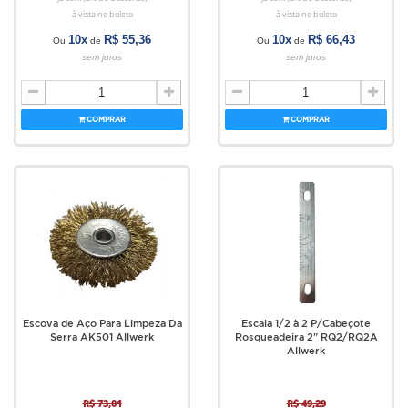
à vista no boleto
à vista no boleto
10x
R$ 55,36
10x
R$ 66,43
Ou
de
Ou
de
sem juros
sem juros
COMPRAR
COMPRAR
Escova de Aço Para Limpeza Da
Escala 1/2 à 2 P/Cabeçote
Serra AK501 Allwerk
Rosqueadeira 2" RQ2/RQ2A
Allwerk
R$ 73,01
R$ 49,29