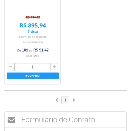
R$ 914,22
R$ 895,94
à vista
já com (2% de desconto)
à vista no boleto
10x
R$ 91,42
Ou
de
sem juros
COMPRAR
1
Formulário de Contato