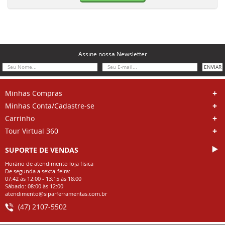
Assine nossa Newsletter
ENVIAR
Minhas Compras
Minhas Conta/Cadastre-se
Carrinho
Tour Virtual 360
SUPORTE DE VENDAS
Horário de atendimento loja física
De segunda a sexta-feira:
07:42 às 12:00 - 13:15 às 18:00
Sábado: 08:00 às 12:00
atendimento@siparferramentas.com.br
(47) 2107-5502