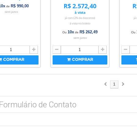
R$ 2.572,40
R
10x
R$ 990,00
de
sem juros
à vista
já com (2% de desconto)
já
à vista no boleto
10x
R$ 262,49
Ou
de
Ou
sem juros
COMPRAR
COMPRAR
1
Formulário de Contato