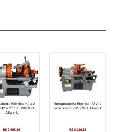
deira Elétrica 1/2 a 2
Rosqueadeira Elétrica 1/2 A 2
M12 a M33 e BSP/NPT
para rosca BSPT/NPT Allwerk
Allwerk
R$ 7.605,36
R$ 6.926,33