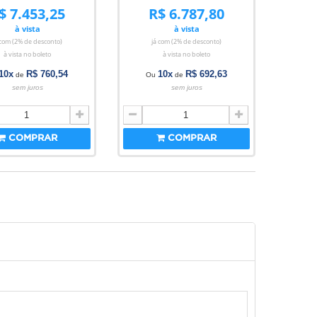
$ 7.453,25
R$ 6.787,80
à vista
à vista
 com (2% de desconto)
já com (2% de desconto)
à vista no boleto
à vista no boleto
10x
R$ 760,54
10x
R$ 692,63
de
Ou
de
sem juros
sem juros
COMPRAR
COMPRAR