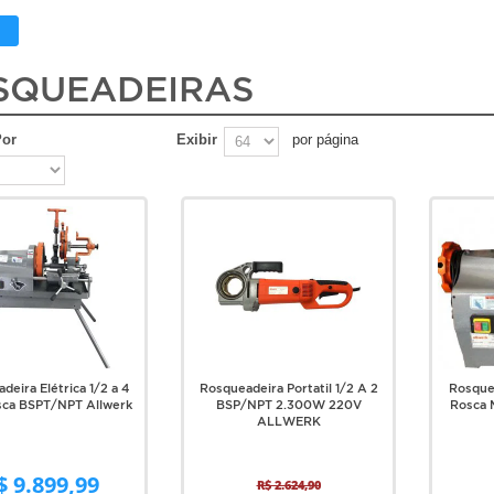
SQUEADEIRAS
Por
Exibir
por página
deira Elétrica 1/2 a 4
Rosqueadeira Portatil 1/2 A 2
Rosquea
sca BSPT/NPT Allwerk
BSP/NPT 2.300W 220V
Rosca 
ALLWERK
$ 9.899,99
R$ 2.624,90