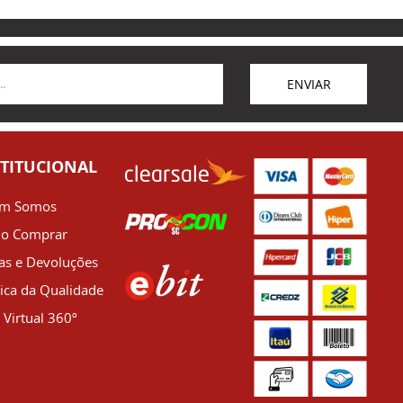
ENVIAR
STITUCIONAL
m Somos
o Comprar
as e Devoluções
tica da Qualidade
 Virtual 360º