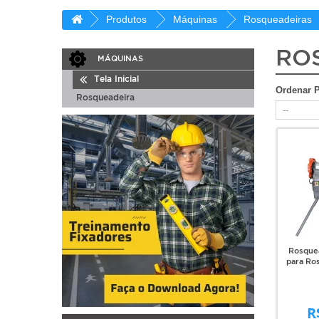
Produtos
Máquinas
Rosqueadeiras
RO
MÁQUINAS
Tela Inicial
Ordenar 
Rosqueadeira
Rosquea
para Ro
R