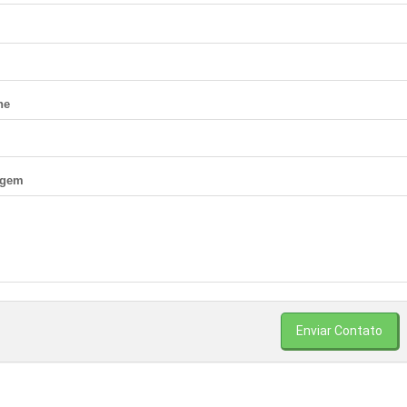
ne
gem
Enviar Contato