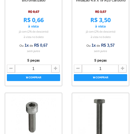
Bicromatizado
Vedação 4.8 X 19 Aço Carbono
R$ 0,67
R$ 3,57
R$ 0,66
R$ 3,50
à vista
à vista
já com (2% de desconto)
já com (2% de desconto)
à vista no boleto
à vista no boleto
1x
R$ 0,67
1x
R$ 3,57
Ou
de
Ou
de
sem juros
sem juros
5 peças
5 peças
COMPRAR
COMPRAR