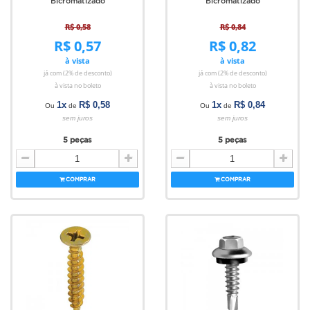
Bicromatizado
Bicromatizado
R$ 0,58
R$ 0,84
R$ 0,57
R$ 0,82
à vista
à vista
já com (2% de desconto)
já com (2% de desconto)
à vista no boleto
à vista no boleto
1x
R$ 0,58
1x
R$ 0,84
Ou
de
Ou
de
sem juros
sem juros
5 peças
5 peças
COMPRAR
COMPRAR