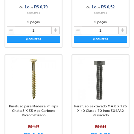
1x
R$ 0,79
1x
R$ 0,52
Ou
de
Ou
de
sem juros
sem juros
5 peças
5 peças
COMPRAR
COMPRAR
Parafuso para Madeira Phillips
Parafuso Sextavado MA 8 X 1.25
Chata 5 X 35 Aço Carbono
X 40 Classe 70 Inox 304/A2
Bicromatizado
Passivado
R$ 1,17
R$ 6,38