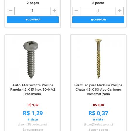
2 peças
2 peças
COMPRAR
COMPRAR
Auto Atarraxante Phillips
Parafuso para Madeira Phillips
Panela 4.2 X 13 Inox 304/A2
Chata 4.5 X 60 Aço Carbono
Passivado
Bicromatizado
R$ 1,32
R$ 0,38
R$ 1,29
R$ 0,37
à vista
à vista
já com (2% de desconto)
já com (2% de desconto)
à vista no boleto
à vista no boleto