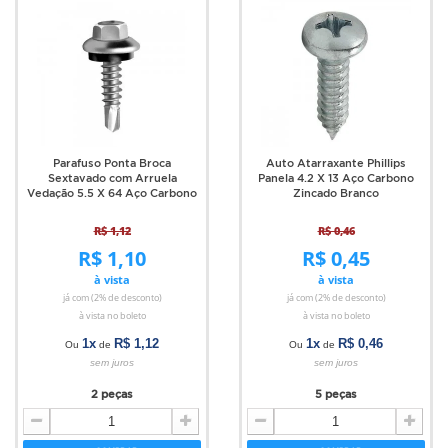
Parafuso Ponta Broca
Auto Atarraxante Phillips
Sextavado com Arruela
Panela 4.2 X 13 Aço Carbono
Vedação 5.5 X 64 Aço Carbono
Zincado Branco
R$ 1,12
R$ 0,46
R$ 1,10
R$ 0,45
à vista
à vista
já com (2% de desconto)
já com (2% de desconto)
à vista no boleto
à vista no boleto
1x
R$ 1,12
1x
R$ 0,46
Ou
de
Ou
de
sem juros
sem juros
2 peças
5 peças