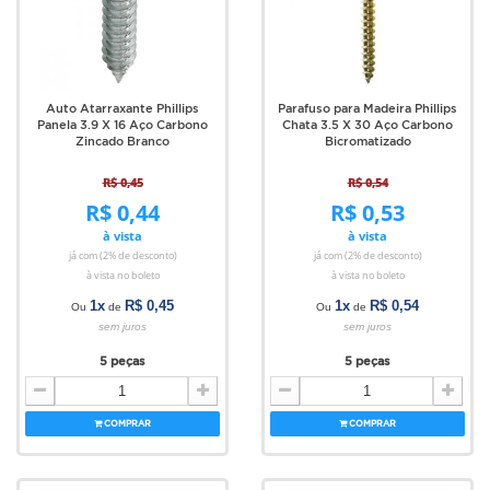
Auto Atarraxante Phillips
Parafuso para Madeira Phillips
Panela 3.9 X 16 Aço Carbono
Chata 3.5 X 30 Aço Carbono
Zincado Branco
Bicromatizado
R$ 0,45
R$ 0,54
R$ 0,44
R$ 0,53
à vista
à vista
já com (2% de desconto)
já com (2% de desconto)
à vista no boleto
à vista no boleto
1x
R$ 0,45
1x
R$ 0,54
Ou
de
Ou
de
sem juros
sem juros
5 peças
5 peças
COMPRAR
COMPRAR