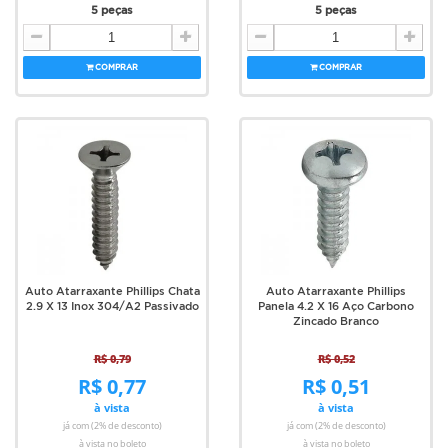
5 peças
5 peças
COMPRAR
COMPRAR
Auto Atarraxante Phillips Chata
Auto Atarraxante Phillips
2.9 X 13 Inox 304/A2 Passivado
Panela 4.2 X 16 Aço Carbono
Zincado Branco
R$ 0,79
R$ 0,52
R$ 0,77
R$ 0,51
à vista
à vista
já com (2% de desconto)
já com (2% de desconto)
à vista no boleto
à vista no boleto