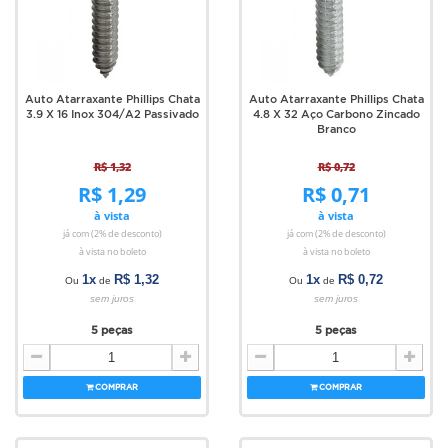
Auto Atarraxante Phillips Chata
Auto Atarraxante Phillips Chata
3.9 X 16 Inox 304/A2 Passivado
4.8 X 32 Aço Carbono Zincado
Branco
R$ 1,32
R$ 0,72
R$ 1,29
R$ 0,71
à vista
à vista
já com (2% de desconto)
já com (2% de desconto)
à vista no boleto
à vista no boleto
1x
R$ 1,32
1x
R$ 0,72
Ou
de
Ou
de
sem juros
sem juros
5 peças
5 peças
COMPRAR
COMPRAR