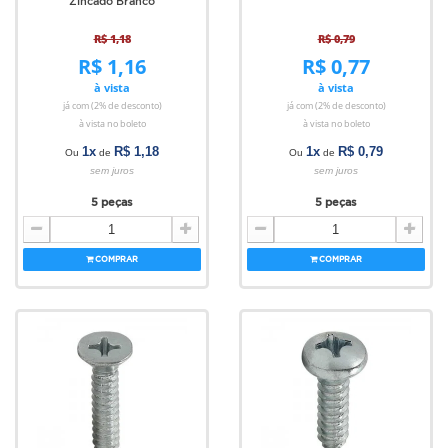
Zincado Branco
R$ 1,18
R$ 0,79
R$ 1,16
R$ 0,77
à vista
à vista
já com (2% de desconto)
já com (2% de desconto)
à vista no boleto
à vista no boleto
1x
R$ 1,18
1x
R$ 0,79
Ou
de
Ou
de
sem juros
sem juros
5 peças
5 peças
COMPRAR
COMPRAR