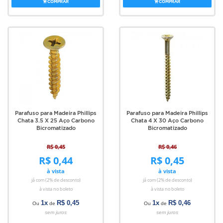
COMPRAR
COMPRAR
Parafuso para Madeira Phillips
Parafuso para Madeira Phillips
Chata 3.5 X 25 Aço Carbono
Chata 4 X 30 Aço Carbono
Bicromatizado
Bicromatizado
R$ 0,45
R$ 0,46
R$ 0,44
R$ 0,45
à vista
à vista
já com (2% de desconto)
já com (2% de desconto)
à vista no boleto
à vista no boleto
1x
R$ 0,45
1x
R$ 0,46
Ou
de
Ou
de
sem juros
sem juros