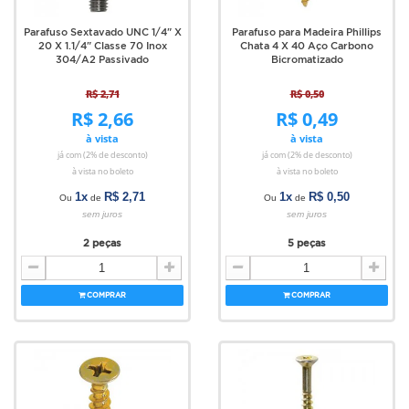
Parafuso Sextavado UNC 1/4" X
Parafuso para Madeira Phillips
20 X 1.1/4" Classe 70 Inox
Chata 4 X 40 Aço Carbono
304/A2 Passivado
Bicromatizado
R$ 2,71
R$ 0,50
R$ 2,66
R$ 0,49
à vista
à vista
já com (2% de desconto)
já com (2% de desconto)
à vista no boleto
à vista no boleto
1x
R$ 2,71
1x
R$ 0,50
Ou
de
Ou
de
sem juros
sem juros
2 peças
5 peças
COMPRAR
COMPRAR