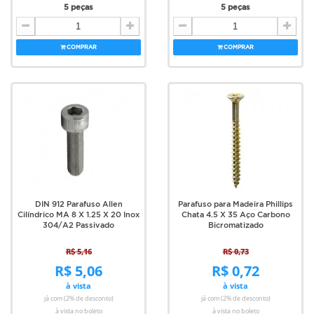
5 peças
5 peças
COMPRAR
COMPRAR
DIN 912 Parafuso Allen
Parafuso para Madeira Phillips
Cilíndrico MA 8 X 1.25 X 20 Inox
Chata 4.5 X 35 Aço Carbono
304/A2 Passivado
Bicromatizado
R$ 5,16
R$ 0,73
R$ 5,06
R$ 0,72
à vista
à vista
já com (2% de desconto)
já com (2% de desconto)
à vista no boleto
à vista no boleto