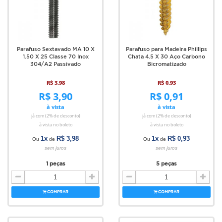
Parafuso Sextavado MA 10 X
Parafuso para Madeira Phillips
1.50 X 25 Classe 70 Inox
Chata 4.5 X 30 Aço Carbono
304/A2 Passivado
Bicromatizado
R$ 3,98
R$ 0,93
R$ 3,90
R$ 0,91
à vista
à vista
já com (2% de desconto)
já com (2% de desconto)
à vista no boleto
à vista no boleto
1x
R$ 3,98
1x
R$ 0,93
Ou
de
Ou
de
sem juros
sem juros
1 peças
5 peças
COMPRAR
COMPRAR