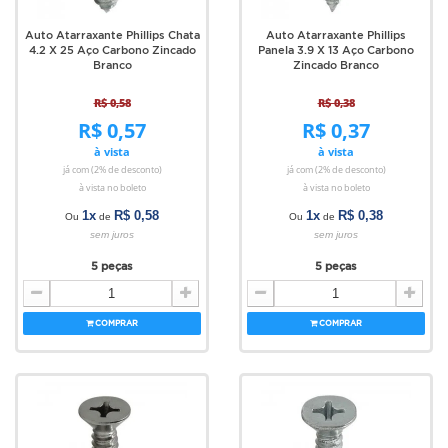
Auto Atarraxante Phillips Chata
Auto Atarraxante Phillips
4.2 X 25 Aço Carbono Zincado
Panela 3.9 X 13 Aço Carbono
Branco
Zincado Branco
R$ 0,58
R$ 0,38
R$ 0,57
R$ 0,37
à vista
à vista
já com (2% de desconto)
já com (2% de desconto)
à vista no boleto
à vista no boleto
1x
R$ 0,58
1x
R$ 0,38
Ou
de
Ou
de
sem juros
sem juros
5 peças
5 peças
COMPRAR
COMPRAR