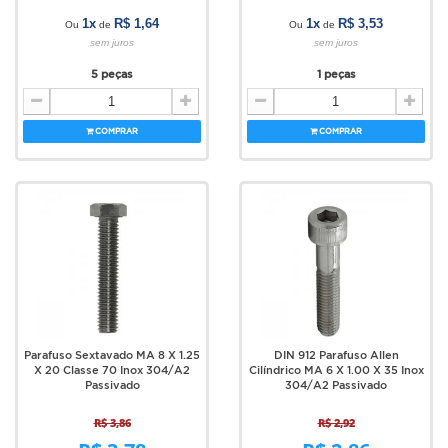
1x
R$ 1,64
1x
R$ 3,53
Ou
de
Ou
de
sem juros
sem juros
5 peças
1 peças
COMPRAR
COMPRAR
Parafuso Sextavado MA 8 X 1.25
DIN 912 Parafuso Allen
X 20 Classe 70 Inox 304/A2
Cilíndrico MA 6 X 1.00 X 35 Inox
Passivado
304/A2 Passivado
R$ 3,86
R$ 2,92