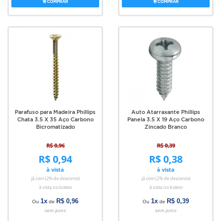
COMPRAR
COMPRAR
Parafuso para Madeira Phillips
Auto Atarraxante Phillips
Chata 3.5 X 35 Aço Carbono
Panela 3.5 X 19 Aço Carbono
Bicromatizado
Zincado Branco
R$ 0,96
R$ 0,39
R$ 0,94
R$ 0,38
à vista
à vista
já com (2% de desconto)
já com (2% de desconto)
à vista no boleto
à vista no boleto
1x
R$ 0,96
1x
R$ 0,39
Ou
de
Ou
de
sem juros
sem juros