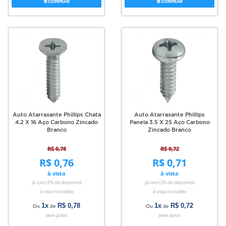
COMPRAR
COMPRAR
Auto Atarraxante Phillips Chata
Auto Atarraxante Phillips
4.2 X 16 Aço Carbono Zincado
Panela 3.5 X 25 Aço Carbono
Branco
Zincado Branco
R$ 0,78
R$ 0,72
R$ 0,76
R$ 0,71
à vista
à vista
já com (2% de desconto)
já com (2% de desconto)
à vista no boleto
à vista no boleto
1x
R$ 0,78
1x
R$ 0,72
Ou
de
Ou
de
sem juros
sem juros