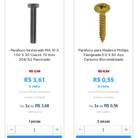
Parafuso Sextavado MA 10 X
Parafuso para Madeira Phillips
1.50 X 30 Classe 70 Inox
Flangeada 5.0 X 60 Aço
304/A2 Passivado
Carbono Bicromatizado
R$ 3,68
R$ 0,56
R$ 3,61
R$ 0,55
à vista
à vista
já com (2% de desconto)
já com (2% de desconto)
à vista no boleto
à vista no boleto
1x
R$ 3,68
1x
R$ 0,56
Ou
de
Ou
de
sem juros
sem juros
1 peças
2 peças