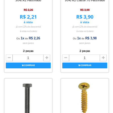
304/A2 Passivado
304/A2 Classe 70 Passivado
R$ 2,26
R$ 3,98
R$ 2,21
R$ 3,90
à vista
à vista
já com (2% de desconto)
já com (2% de desconto)
à vista no boleto
à vista no boleto
1x
R$ 2,26
1x
R$ 3,98
Ou
de
Ou
de
sem juros
sem juros
2 peças
2 peças
COMPRAR
COMPRAR