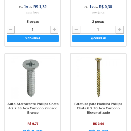
1x
R$ 1,32
1x
R$ 0,38
Ou
de
Ou
de
sem juros
sem juros
5 peças
2 peças
COMPRAR
COMPRAR
Auto Atarraxante Phillips Chata
Parafuso para Madeira Phillips
4.2 X 38 Aço Carbono Zincado
Chata 6 X 70 Aço Carbono
Branco
Bicromatizado
R$ 0,77
R$ 0,64