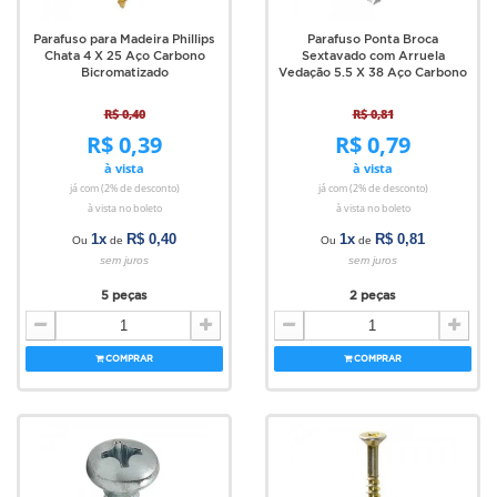
Parafuso para Madeira Phillips
Parafuso Ponta Broca
Chata 4 X 25 Aço Carbono
Sextavado com Arruela
Bicromatizado
Vedação 5.5 X 38 Aço Carbono
R$ 0,40
R$ 0,81
R$ 0,39
R$ 0,79
à vista
à vista
já com (2% de desconto)
já com (2% de desconto)
à vista no boleto
à vista no boleto
1x
R$ 0,40
1x
R$ 0,81
Ou
de
Ou
de
sem juros
sem juros
5 peças
2 peças
COMPRAR
COMPRAR