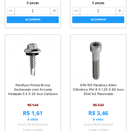
5 peças
5 peças
COMPRAR
COMPRAR
Parafuso Ponta Broca
DIN 912 Parafuso Allen
Sextavado com Arruela
Cilíndrico MA 8 X 1.25 X 60 Inox
Vedação 5.5 X 25 Aço Carbono
304/A2 Passivado
R$ 1,64
R$ 3,53
R$ 1,61
R$ 3,46
à vista
à vista
já com (2% de desconto)
já com (2% de desconto)
à vista no boleto
à vista no boleto