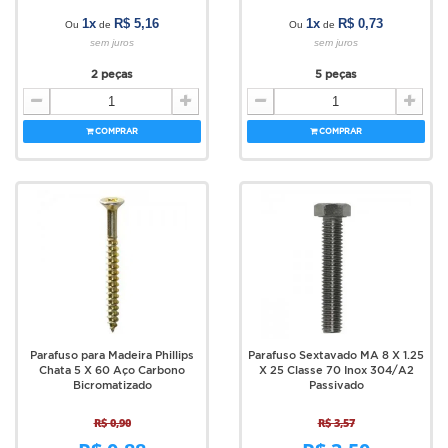
1x
R$ 5,16
1x
R$ 0,73
Ou
de
Ou
de
sem juros
sem juros
2 peças
5 peças
COMPRAR
COMPRAR
Parafuso para Madeira Phillips
Parafuso Sextavado MA 8 X 1.25
Chata 5 X 60 Aço Carbono
X 25 Classe 70 Inox 304/A2
Bicromatizado
Passivado
R$ 0,90
R$ 3,57