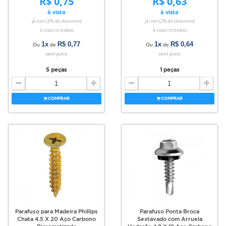
R$ 0,75
R$ 0,63
à vista
à vista
já com (2% de desconto)
já com (2% de desconto)
à vista no boleto
à vista no boleto
1x
R$ 0,77
1x
R$ 0,64
Ou
de
Ou
de
sem juros
sem juros
5 peças
1 peças
COMPRAR
COMPRAR
Parafuso para Madeira Phillips
Parafuso Ponta Broca
Chata 4.5 X 20 Aço Carbono
Sextavado com Arruela