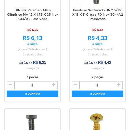
DIN 912 Parafuso Allen
Parafuso Sextavado UNC 5/16"
Cilíndrico MA 12 X 1.75 X 25 Inox
X 18 X 1" Classe 70 Inox 304/A2
304/A2 Passivado
Passivado
R$ 6,25
R$ 4,42
R$ 6,13
R$ 4,33
à vista
à vista
já com (2% de desconto)
já com (2% de desconto)
à vista no boleto
à vista no boleto
1x
R$ 6,25
1x
R$ 4,42
Ou
de
Ou
de
sem juros
sem juros
1 peças
2 peças
COMPRAR
COMPRAR