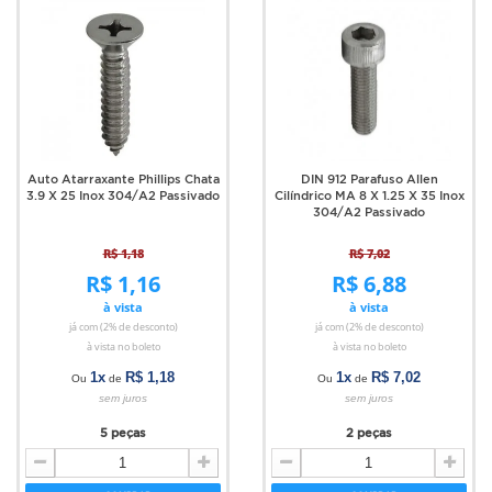
Auto Atarraxante Phillips Chata
DIN 912 Parafuso Allen
3.9 X 25 Inox 304/A2 Passivado
Cilíndrico MA 8 X 1.25 X 35 Inox
304/A2 Passivado
R$ 1,18
R$ 7,02
R$ 1,16
R$ 6,88
à vista
à vista
já com (2% de desconto)
já com (2% de desconto)
à vista no boleto
à vista no boleto
1x
R$ 1,18
1x
R$ 7,02
Ou
de
Ou
de
sem juros
sem juros
5 peças
2 peças