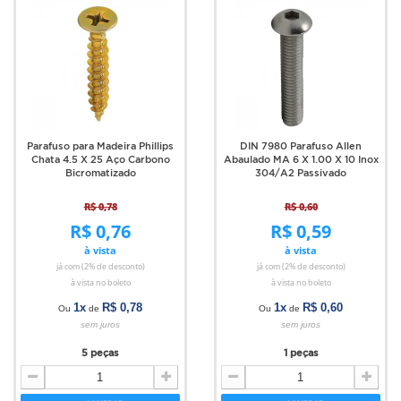
Parafuso para Madeira Phillips
DIN 7980 Parafuso Allen
Chata 4.5 X 25 Aço Carbono
Abaulado MA 6 X 1.00 X 10 Inox
Bicromatizado
304/A2 Passivado
R$ 0,78
R$ 0,60
R$ 0,76
R$ 0,59
à vista
à vista
já com (2% de desconto)
já com (2% de desconto)
à vista no boleto
à vista no boleto
1x
R$ 0,78
1x
R$ 0,60
Ou
de
Ou
de
sem juros
sem juros
5 peças
1 peças