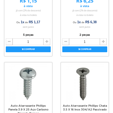
R$ 1,15
R$ 6,25
à vista
à vista
já com (2% de desconto)
já com (2% de desconto)
à vista no boleto
à vista no boleto
1x
R$ 1,17
1x
R$ 6,38
Ou
de
Ou
de
sem juros
sem juros
5 peças
2 peças
COMPRAR
COMPRAR
Auto Atarraxante Phillips
Auto Atarraxante Phillips Chata
Panela 3.9 X 25 Aço Carbono
3.5 X 16 Inox 304/A2 Passivado