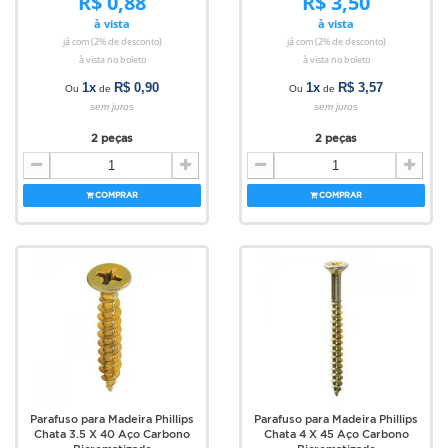
R$ 0,88
R$ 3,50
à vista
à vista
já com (2% de desconto)
já com (2% de desconto)
à vista no boleto
à vista no boleto
1x
R$ 0,90
1x
R$ 3,57
Ou
de
Ou
de
sem juros
sem juros
2 peças
2 peças
COMPRAR
COMPRAR
Parafuso para Madeira Phillips
Parafuso para Madeira Phillips
Chata 3.5 X 40 Aço Carbono
Chata 4 X 45 Aço Carbono