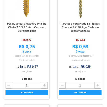
Parafuso para Madeira Phillips
Parafuso para Madeira Phillips
Chata 3.5 X 20 Aço Carbono
Chata 4.5 X 50 Aço Carbono
Bicromatizado
Bicromatizado
R$ 0,77
R$ 0,54
R$ 0,75
R$ 0,53
à vista
à vista
já com (2% de desconto)
já com (2% de desconto)
à vista no boleto
à vista no boleto
1x
R$ 0,77
1x
R$ 0,54
Ou
de
Ou
de
sem juros
sem juros
5 peças
5 peças
COMPRAR
COMPRAR