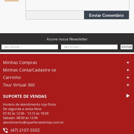
Enviar Comentário
Assine nossa Newsletter
ENVIAR
Minhas Compras
Minhas Conta/Cadastre-se
Carrinho
Tour Virtual 360
SUPORTE DE VENDAS
Horário de atendimento loja física
De segunda a sexta-feira:
07:42 às 12:00 - 13:15 às 18:00
Sábado: 08:00 às 12:00
atendimento@siparferramentas.com.br
(47) 2107-5502