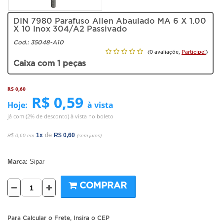
DIN 7980 Parafuso Allen Abaulado MA 6 X 1.00
X 10 Inox 304/A2 Passivado
Cod.:
35048-A10
(0 avaliaçõe,
Participe!
)
Caixa com 1 peças
R$ 0,60
R$ 0,59
Hoje:
à vista
já com (2% de desconto) à vista no boleto
de
1x
R$ 0,60
R$ 0,60 em
(sem juros)
Marca:
Sipar
COMPRAR
Para Calcular o Frete, Insira o CEP