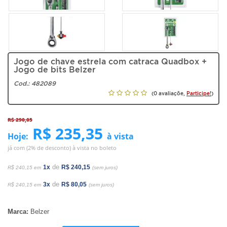
Jogo de chave estrela com catraca Quadbox +
Jogo de bits Belzer
Cod.:
482089
(0 avaliaçõe,
Participe!
)
R$ 290,05
R$ 235,35
Hoje:
à vista
já com (2% de desconto) à vista no boleto
de
1x
R$ 240,15
R$ 240,15 em
(sem juros)
de
3x
R$ 80,05
R$ 240,15 em
(sem juros)
Marca:
Belzer